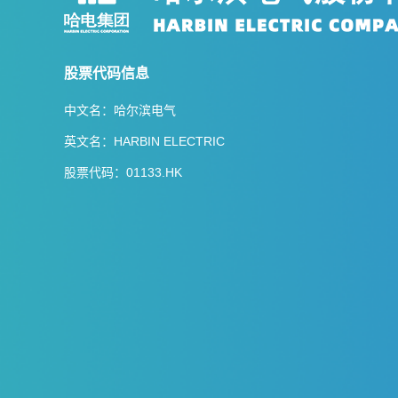
股票代码信息
中文名：哈尔滨电气
英文名：HARBIN ELECTRIC
股票代码：01133.HK