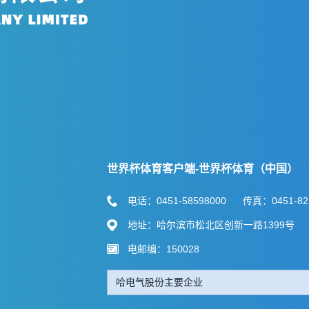
世界杯体育客户端-世界杯体育（中国）
电话：0451-58598000 传真：0451-82
地址：哈尔滨市松北区创新一路1399号
电邮编：150028
哈电气股份主要企业