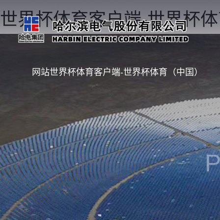
世界杯体育客户端-世界杯
网站世界杯体育客户端-世界杯体育（中国）