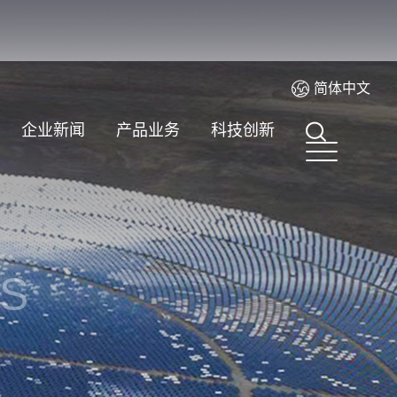
简体中文
企业新闻
产品业务
科技创新
S