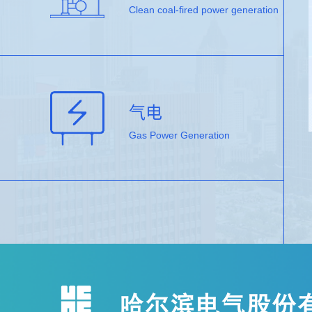
Clean coal-fired power generation
气电
Gas Power Generation