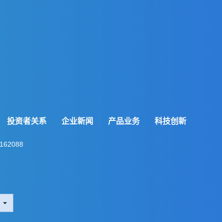
投资者关系
企业新闻
产品业务
科技创新
162088